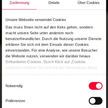
STYLE.
Zustimmung
Details
Über Cookies
Unsere Webseite verwendet Cookies
Das muss Ihnen nicht auf den Keks gehen, sondern
macht unsere Seite unter anderem noch
benutzerfreundlicher. Durch die Nutzung unserer Dienste
erklären Sie sich mit dem Einsatz dieser Cookies
einverstanden. Für eine Analyse, wie unsere Besucher
die Website nutzen, verwenden wir darüber hinaus
Drittanbieter-Cookies. Durch Klick auf „Cookies
zulassen“ erklären Sie sich mit der Verwendung dieser
Cookies einverstanden. Weitere Informationen sowie die
Möglichkeit, einzelnen Cookies zu widersprechen, finden
Einwilligungsauswahl
Sie hier:
Notwendig
Präferenzen