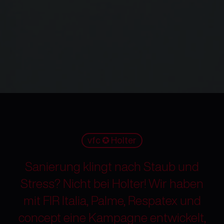
vfc ✪ Holter
Sanierung klingt nach Staub und
Stress? Nicht bei Holter! Wir haben
mit FIR Italia, Palme, Respatex und
concept eine Kampagne entwickelt,