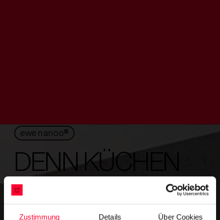
ewe nanoo®
DENN KÜCHEN
SIND ZUM
KOCHEN DA
Zustimmung
Details
Über Cookies