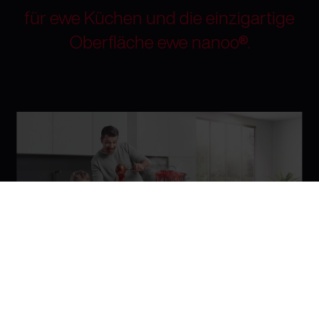
für ewe Küchen und die einzigartige
Oberfläche ewe nanoo®.