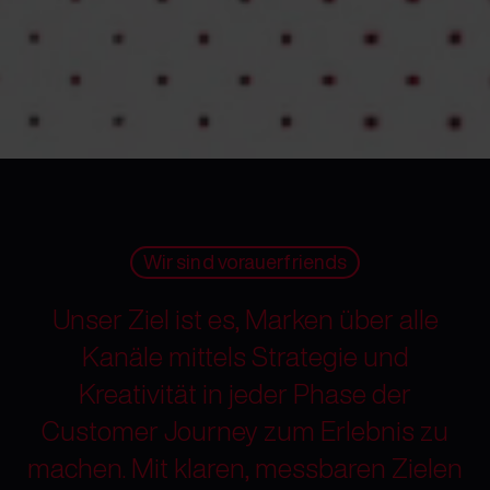
Wir sind vorauerfriends
Unser Ziel ist es, Marken über alle
Kanäle mittels Strategie und
Kreativität in jeder Phase der
Customer Journey zum Erlebnis zu
machen. Mit klaren, messbaren Zielen