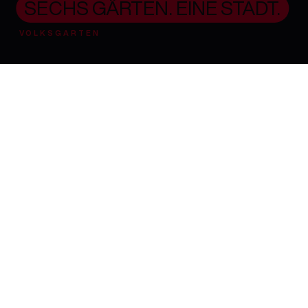
SECHS GÄRTEN. EINE STADT.
VOLKSGARTEN
Jede Technik hat ihre Zeit
ROSENBAUER