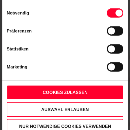
Möglichkeit, einzelnen Cookies zu widersprechen, finden
Einwilligungsauswahl
Sie hier:
Notwendig
Präferenzen
Statistiken
Marketing
COOKIES ZULASSEN
AUSWAHL ERLAUBEN
NUR NOTWENDIGE COOKIES VERWENDEN